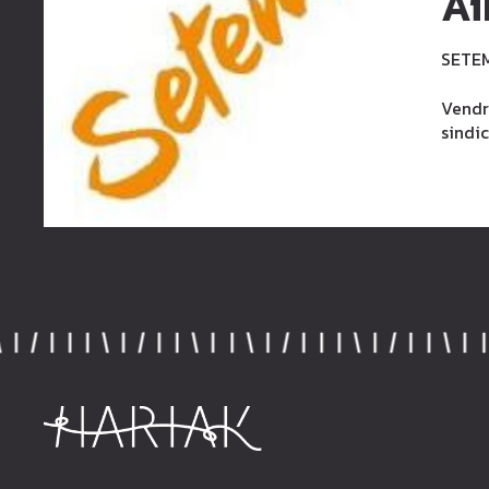
Ai
SETEM
Vendr
sindi