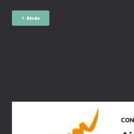
Atrás
CON