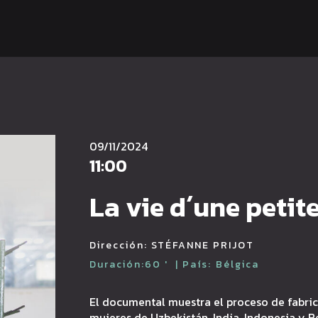
09/11/2024
11:00
La vie d´une petit
Dirección:
STÉFANNE PRIJOT
Duración:
60
'
| País:
Bélgica
El documental muestra el proceso de fabric
mujeres de Uzbekistán, India, Indonesia y 