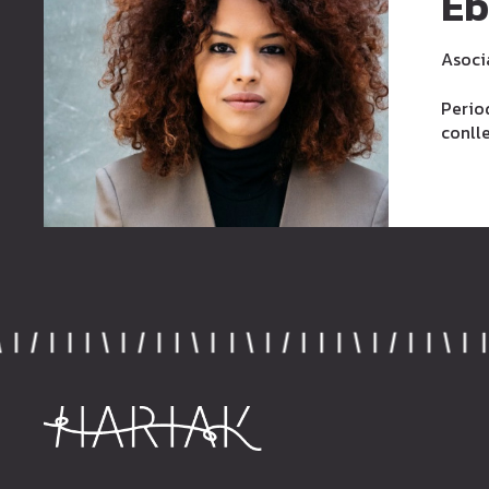
Eb
Asoci
Perio
conlle