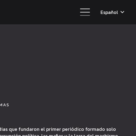
Español
OMAS
ndias que fundaron el primer periódico formado solo
corrupción política, las mafias y la lacra del machismo