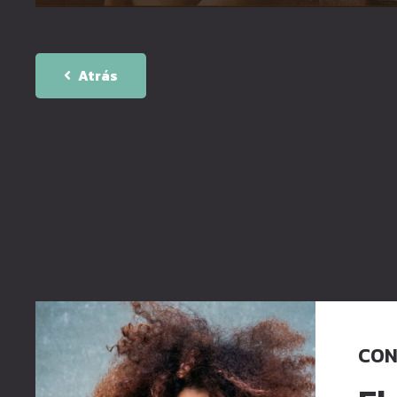
Atrás
CON