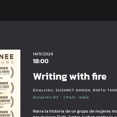
14/11/2024
18:00
Writing with fire
Dirección:
SUSHMIT GHOSH, RINTU TH
Duración:
93
'
| País:
India
Narra la historia de un grupo de mujeres i
por mujeres Dalit. Juntas, luchan contra la 