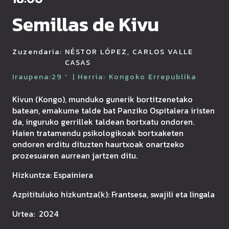
Semillas de Kivu
Zuzendaria:
NÉSTOR LÓPEZ, CARLOS VALLE
CASAS
Iraupena:
29
'
| Herria:
Kongoko Errepublika
Kivun (Kongo), munduko gunerik bortitzenetako
batean, emakume talde bat Panziko Ospitalera iristen
da, inguruko gerrillek taldean bortxatu ondoren.
Haien tratamendu psikologikoak bortxaketen
ondoren erditu dituzten haurtxoak onartzeko
prozesuaren aurrean jartzen ditu.
Hizkuntza:
Espainiera
Azpitituluko hizkuntza(k):
Frantsesa, swajili eta lingala
Urtea:
2024