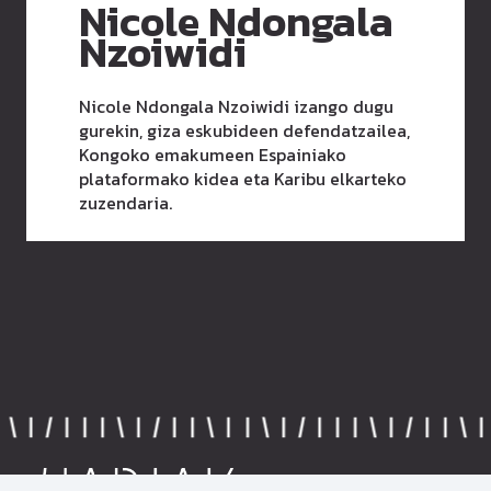
Nicole Ndongala
Nzoiwidi
Nicole Ndongala Nzoiwidi izango dugu
gurekin, giza eskubideen defendatzailea,
Kongoko emakumeen Espainiako
plataformako kidea eta Karibu elkarteko
zuzendaria.