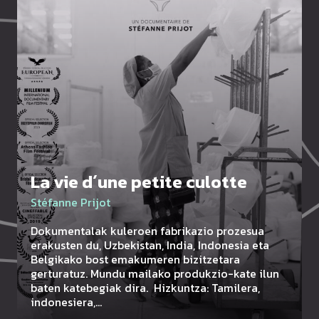
La vie d´une petite culotte
Stéfanne Prijot
Dokumentalak kuleroen fabrikazio prozesua
erakusten du, Uzbekistan, India, Indonesia eta
Belgikako bost emakumeren bizitzetara
gerturatuz. Mundu mailako produkzio-kate ilun
baten katebegiak dira. Hizkuntza: Tamilera,
indonesiera,…