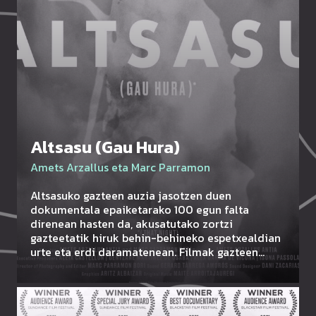
Altsasu (Gau Hura)
Amets Arzallus eta Marc Parramon
Altsasuko gazteen auzia jasotzen duen
dokumentala epaiketarako 100 egun falta
direnean hasten da, akusatutako zortzi
gazteetatik hiruk behin-behineko espetxealdian
urte eta erdi daramatenean. Filmak gazteen…