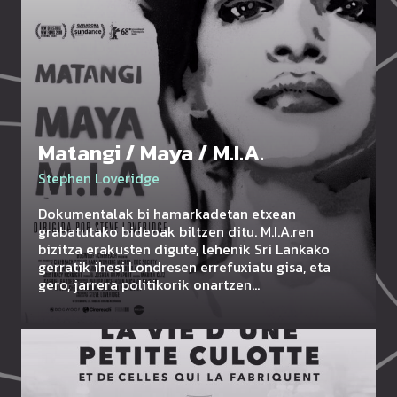
Matangi / Maya / M.I.A.
Stephen Loveridge
Dokumentalak bi hamarkadetan etxean
grabatutako bideoak biltzen ditu. M.I.A.ren
bizitza erakusten digute, lehenik Sri Lankako
gerratik ihesi Londresen errefuxiatu gisa, eta
gero, jarrera politikorik onartzen…