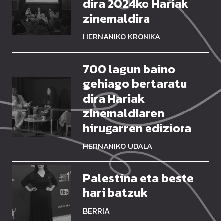
dira 2024ko Hariak
zinemaldira
HERNANIKO KRONIKA
Click Me
700 lagun baino
gehiago bertaratu
dira Hariak
zinemaldiaren
hirugarren ediziora
HERNANIKO UDALA
Click Me
Palestina eta beste
hari batzuk
BERRIA