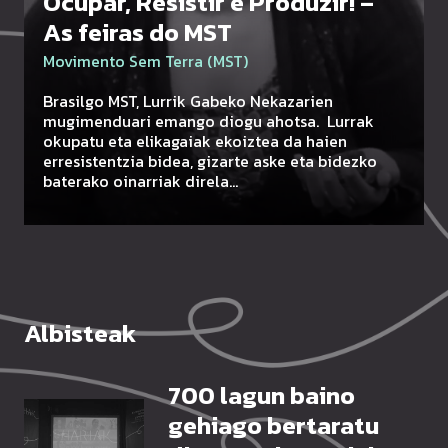
Ocupar, Resistir e Produzir! –
As feiras do MST
Movimento Sem Terra (MST)
Brasilgo MST, Lurrik Gabeko Nekazarien
mugimenduari emango diogu ahotsa. Lurrak
okupatu eta elikagaiak ekoiztea da haien
erresistentzia bidea, gizarte aske eta bidezko
baterako oinarriak direla…
Albisteak
Click Me
700 lagun baino
gehiago bertaratu