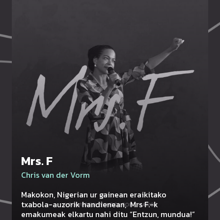
Mrs. F
Chris van der Vorm
Makokon, Nigerian ur gainean eraikitako
txabola-auzorik handienean, Mrs F.-k
emakumeak elkartu nahi ditu “Entzun, mundua!”