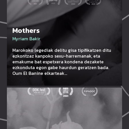
Mothers
Myriam Bakir
Marokoko legediak delitu gisa tipifikatzen ditu
ezkontzaz kanpoko sexu-harremanak, eta
emakume bat espetxera kondena dezakete
ezkonduta egon gabe haurdun geratzen bada.
Oum El Banine elkarteak…