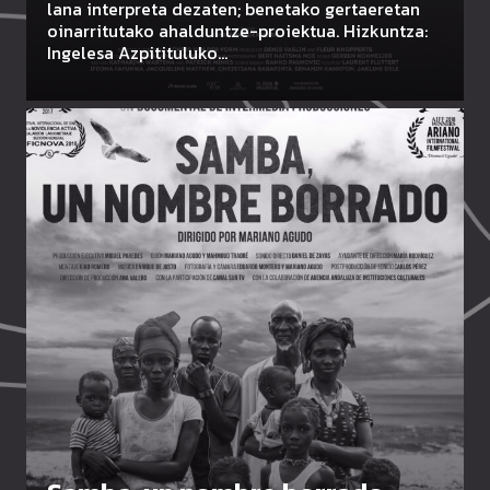
lana interpreta dezaten; benetako gertaeretan
oinarritutako ahalduntze-proiektua. Hizkuntza:
Ingelesa Azpitituluko…