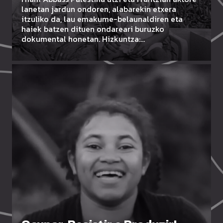
lanetan jardun ondoren, alabarekin etxera
itzuliko da, lau emakume-belaunaldiren eta
haiek batzen dituen ondareari buruzko
dokumental honetan. Hizkuntza:…