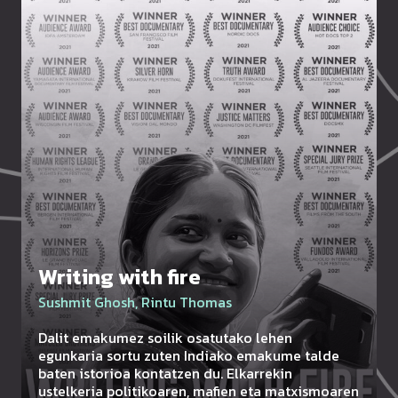
Writing with fire
Sushmit Ghosh, Rintu Thomas
Dalit emakumez soilik osatutako lehen
egunkaria sortu zuten Indiako emakume talde
baten istorioa kontatzen du. Elkarrekin
ustelkeria politikoaren, mafien eta matxismoaren