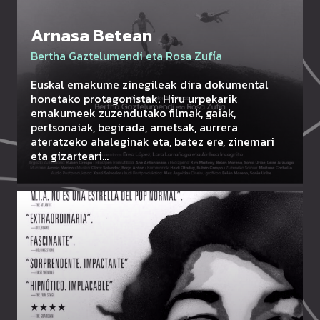
Arnasa Betean
Bertha Gaztelumendi eta Rosa Zufía
Euskal emakume zinegileak dira dokumental
honetako protagonistak. Hiru urpekarik
emakumeek zuzendutako filmak, gaiak,
pertsonaiak, begirada, ametsak, aurrera
ateratzeko ahaleginak eta, batez ere, zinemari
eta gizarteari…