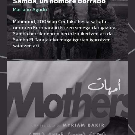
Samba, un nombre borrado
Mariano Agudo
Mahmoud, 2005ean Ceutako hesia saltatu
ondoren Europara iritsi zen senegaldar gaztea,
Samba herrikidearen heriotza ikertzen ari da.
Samba El Tarajaleko muga igerian igarotzen
saiatzen ari…