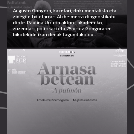
Augusto Gongora, kazetari, dokumentalista eta
zinegile txiletarrari Alzheimerra diagnostikatu
diote. Paulina Urrutia aktore, akademiko,
zuzendari, politikari eta 25 urtez Gongoraren
bikotekide izan denak lagunduko du…