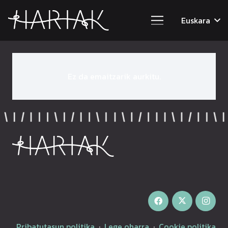
Euskara
Ez da emaitzarik aurkitu.
Pribatutasun politika
·
Lege oharra
·
Cookie politika