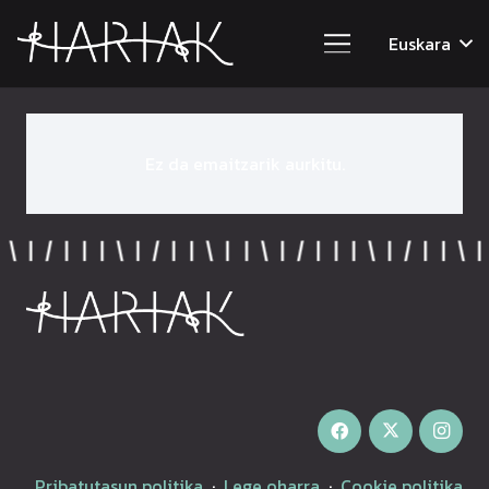
Euskara
Ez da emaitzarik aurkitu.
Pribatutasun politika
·
Lege oharra
·
Cookie politika