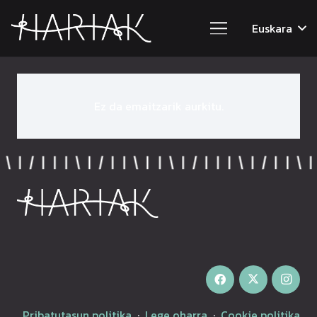
Euskara
Ez da emaitzarik aurkitu.
Pribatutasun politika
·
Lege oharra
·
Cookie politika