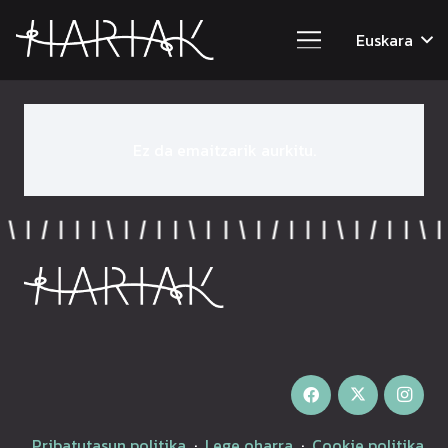
Euskara
Ez da emaitzarik aurkitu.
Pribatutasun politika
·
Lege oharra
·
Cookie politika